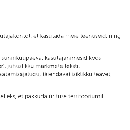
utajakontot, et kasutada meie teenuseid, ning
it, sünnikuupäeva, kasutajanimesid koos
r), juhuslikku märkmete teksti,
atamisajalugu, täiendavat isiklikku teavet,
lleks, et pakkuda ürituse territooriumil