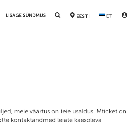
LISAGE SÜNDMUS
ET
EESTI
ed, meie väärtus on teie usaldus. Mticket on
tevõtte kontaktandmed leiate käesoleva