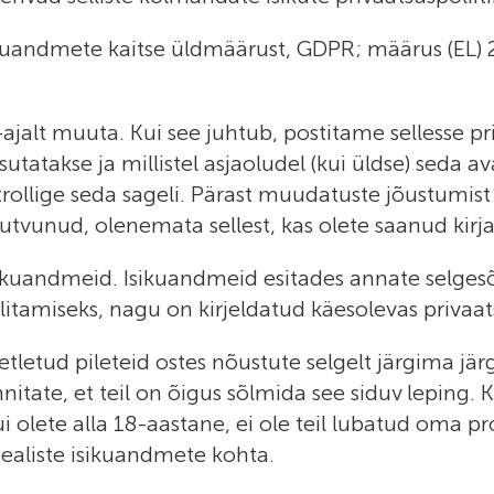
sikuandmete kaitse üldmäärust, GDPR; määrus (EL
ajalt muuta. Kui see juhtub, postitame sellesse pr
sutatakse ja millistel asjaoludel (kui üldse) seda 
trollige seda sageli. Pärast muudatuste jõustumist
tvunud, olenemata sellest, kas olete saanud kirjal
 isikuandmeid. Isikuandmeid esitades annate selge
itamiseks, nagu on kirjeldatud käesolevas privaats
oetletud pileteid ostes nõustute selgelt järgima jär
itate, et teil on õigus sõlmida see siduv leping. Ku
i olete alla 18-aastane, ei ole teil lubatud oma pro
ealiste isikuandmete kohta.