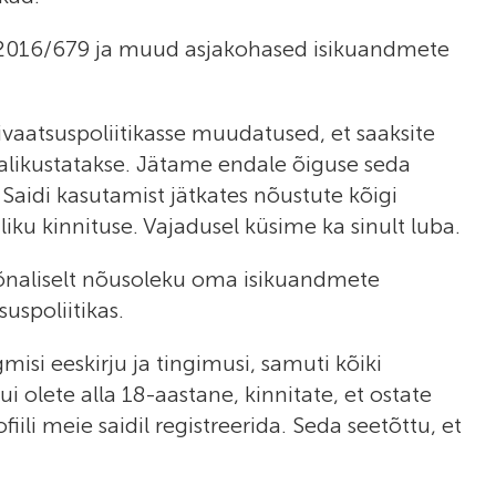
) 2016/679 ja muud asjakohased isikuandmete
ivaatsuspoliitikasse muudatused, et saaksite
avalikustatakse. Jätame endale õiguse seda
 Saidi kasutamist jätkates nõustute kõigi
iku kinnituse. Vajadusel küsime ka sinult luba.
sõnaliselt nõusoleku oma isikuandmete
uspoliitikas.
gmisi eeskirju ja tingimusi, samuti kõiki
i olete alla 18-aastane, kinnitate, et ostate
fiili meie saidil registreerida. Seda seetõttu, et