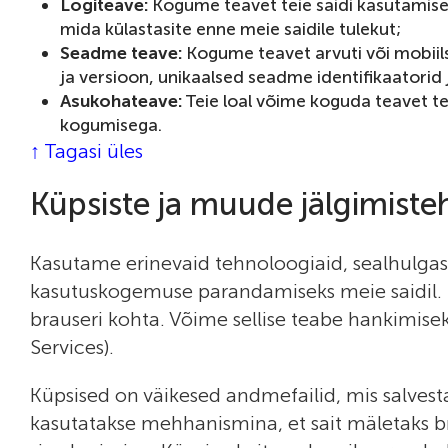
Logiteave:
Kogume teavet teie saidi kasutamise 
mida külastasite enne meie saidile tulekut;
Seadme teave:
Kogume teavet arvuti või mobiil
ja versioon, unikaalsed seadme identifikaatorid 
Asukohateave:
Teie loal võime koguda teavet tei
kogumisega.
↑ Tagasi üles
Küpsiste ja muude jälgimist
Kasutame erinevaid tehnoloogiaid, sealhulgas 
kasutuskogemuse parandamiseks meie saidil. M
brauseri kohta. Võime sellise teabe hankimis
Services).
Küpsised on väikesed andmefailid, mis salvesta
kasutatakse mehhanismina, et sait mäletaks b