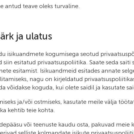
le antud teave oleks turvaline.
ärk ja ulatus
kaudu isikuandmete kogumisega seotud privaatsuspõh
d siin esitatud privaatsuspoliitika. Saate seda sa
ete esitamist. Isikuandmeid esitades annate sel
itamiseks, nagu on kirjeldatud privaatsuspoliitikas
 võidakse koguda, kui olete saidil ja kasutate sai
tsimiseks ja/või ostmiseks, kasutate meile välja t
ka kehtib teie kohta.
rdepääsu või teenuste kaudu osta, pakuvad meie k
erivad selliste kolmandate isikute privaatsuspoliit