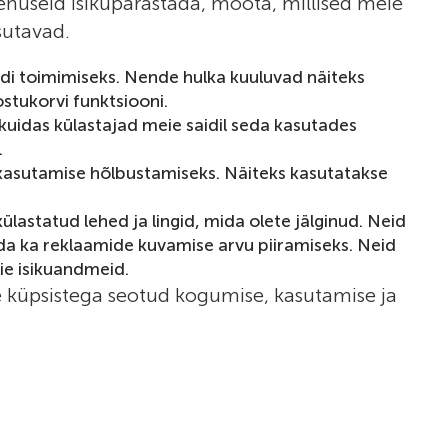
nuseid isikupärastada, mõõta, millised meie
sutavad.
aidi toimimiseks. Nende hulka kuuluvad näiteks
stukorvi funktsiooni.
kuidas külastajad meie saidil seda kasutades
.
 kasutamise hõlbustamiseks. Näiteks kasutatakse
ülastatud lehed ja lingid, mida olete jälginud. Neid
ada ka reklaamide kuvamise arvu piiramiseks. Neid
eie isikuandmeid.
 küpsistega seotud kogumise, kasutamise ja