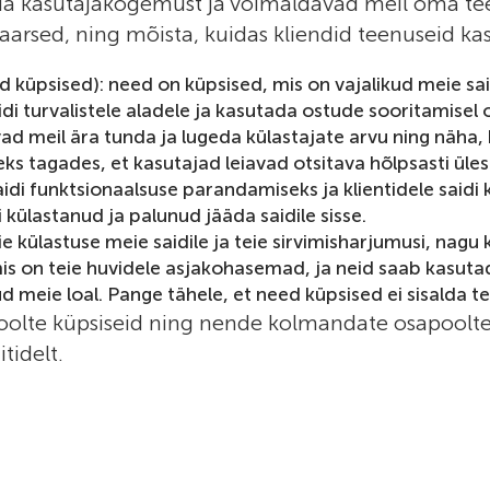
da kasutajakogemust ja võimaldavad meil oma tee
arsed, ning mõista, kuidas kliendid teenuseid ka
ud küpsised): need on küpsised, mis on vajalikud meie s
i turvalistele aladele ja kasutada ostude sooritamisel o
 meil ära tunda ja lugeda külastajate arvu ning näha, 
teks tagades, et kasutajad leiavad otsitava hõlpsasti üles
idi funktsionaalsuse parandamiseks ja klientidele saidi
külastanud ja palunud jääda saidile sisse.
külastuse meie saidile ja teie sirvimisharjumusi, nagu k
 mis on teie huvidele asjakohasemad, ja neid saab kasut
 meie loal. Pange tähele, et need küpsised ei sisalda t
oolte küpsiseid ning nende kolmandate osapoolte
tidelt.