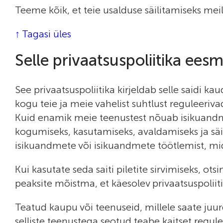
Teeme kõik, et teie usalduse säilitamiseks mei
↑ Tagasi üles
Selle privaatsuspoliitika eesm
See privaatsuspoliitika kirjeldab selle saidi 
kogu teie ja meie vahelist suhtlust reguleeriva
Kuid enamik meie teenustest nõuab isikuandm
kogumiseks, kasutamiseks, avaldamiseks ja säil
isikuandmete või isikuandmete töötlemist, mida
Kui kasutate seda saiti piletite sirvimiseks, o
peaksite mõistma, et käesolev privaatsuspoliiti
Teatud kaupu või teenuseid, millele saate juu
selliste teenustega seotud teabe kaitset regule