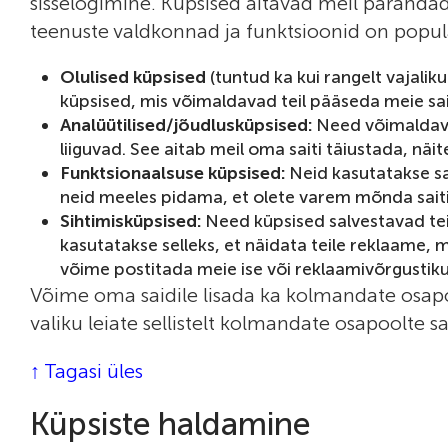
sisselogimine. Küpsised aitavad meil paranda
teenuste valdkonnad ja funktsioonid on popula
Olulised küpsised
(tuntud ka kui rangelt vajalik
küpsised, mis võimaldavad teil pääseda meie said
Analüütilised/jõudlusküpsised:
Need võimaldavad
liiguvad. See aitab meil oma saiti täiustada, näi
Funktsionaalsuse küpsised:
Neid kasutatakse sa
neid meeles pidama, et olete varem mõnda saiti 
Sihtimisküpsised:
Need küpsised salvestavad teie 
kasutatakse selleks, et näidata teile reklaame,
võime postitada meie ise või reklaamivõrgustikud
Võime oma saidile lisada ka kolmandate osap
valiku leiate sellistelt kolmandate osapoolte sai
↑ Tagasi üles
Küpsiste haldamine