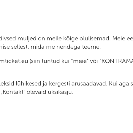
ivsed muljed on meile kõige olulisemad. Meie eesm
mise sellest, mida me nendega teeme.
id mticket.eu (siin tuntud kui "meie" või "KONTRA
sid lühikesed ja kergesti arusaadavad. Kui aga soo
„Kontakt” olevaid üksikasju.