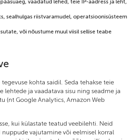
pääsuaeg, vaadatud lehed, teie IP-aadress ja leht,
s, sealhulgas riistvaramudel, operatsioonisüsteem
utate, või nõustume muul viisil sellise teabe
ve
 tegevuse kohta saidil. Seda tehakse teie
e lehtede ja vaadatava sisu ning seadme ja
stu (nt Google Analytics, Amazon Web
se, kui külastate teatud veebilehti. Neid
 nuppude vajutamine või eelmisel korral