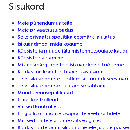
Sisukord
Meie pühendumus teile
Meie privaatsuslubadus
Selle privaatsuspoliitika eesmärk ja ulatus
Isikuandmed, mida kogume
Küpsiste ja muude jälgimistehnoloogiate kaudu
Küpsiste haldamine
Mis eesmärgil me teie isikuandmeid töötleme
Kuidas me kogutud teavet kasutame
Teie isikuandmete töötlemise turunduseesmärg
Teie isikuandmete säilitamise tähtaeg
Muud teenusepakkujad
Liigeskontrollerid
Välised kontrollerid
Lingid kolmandate osapoolte veebisaitidele
Millised on teie andmekaitseõigused
Kuidas saate oma isikuandmetele juurde pääse