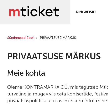
RINGREISID
Sündmused Eesti
»
PRIVAATSUSE MÄRKUS
PRIVAATSUSE MÄRKUS
Meie kohta
Oleme KONTRAMARKA OÜ, mis tegutseb Mticket 
turvaline ja mugav viis osta kontsertide, festi
privaatsuspoliitika allosas. Rohkem infot mei