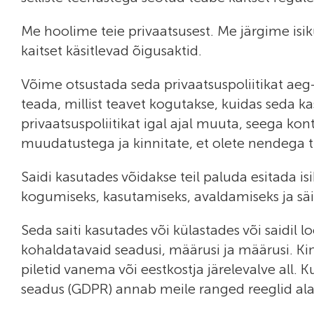
Me hoolime teie privaatsusest. Me järgime i
kaitset käsitlevad õigusaktid.
Võime otsustada seda privaatsuspoliitikat aeg-
teada, millist teavet kogutakse, kuidas seda ka
privaatsuspoliitikat igal ajal muuta, seega kon
muudatustega ja kinnitate, et olete nendega tu
Saidi kasutades võidakse teil paluda esitada
kogumiseks, kasutamiseks, avaldamiseks ja säil
Seda saiti kasutades või külastades või saidil l
kohaldatavaid seadusi, määrusi ja määrusi. Kinn
piletid vanema või eestkostja järelevalve all. Ku
seadus (GDPR) annab meile ranged reeglid ala