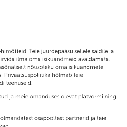
imõtteid. Teie juurdepääsu sellele saidile ja
iti sirvida ilma oma isikuandmeid avaldamata.
gesõnaliselt nõusoleku oma isikuandmete
. Privaatsuspoliitika hõlmab teie
di teenuseid.
öötatud ja meie omanduses olevat platvormi ning
olmandatest osapooltest partnerid ja teie
ikad.