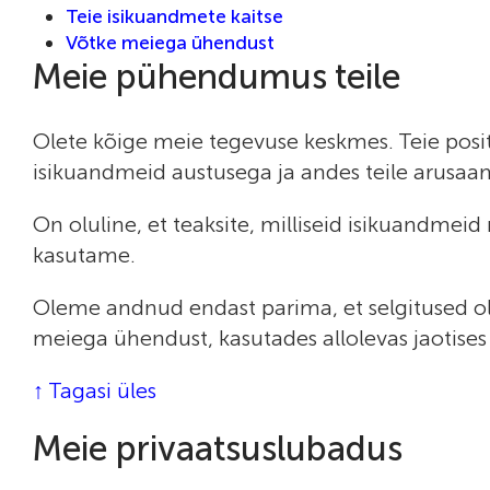
Teie isikuandmete kaitse
Võtke meiega ühendust
Meie pühendumus teile
Olete kõige meie tegevuse keskmes. Teie positi
isikuandmeid austusega ja andes teile arusaa
On oluline, et teaksite, milliseid isikuandme
kasutame.
Oleme andnud endast parima, et selgitused olek
meiega ühendust, kasutades allolevas jaotises 
↑ Tagasi üles
Meie privaatsuslubadus