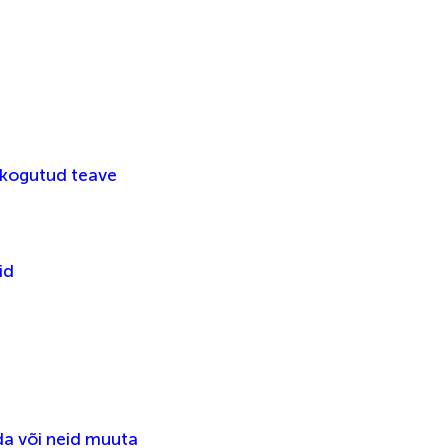
 kogutud teave
id
da või neid muuta