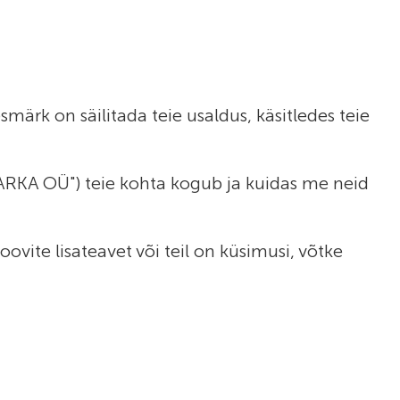
ärk on säilitada teie usaldus, käsitledes teie
MARKA OÜ") teie kohta kogub ja kuidas me neid
vite lisateavet või teil on küsimusi, võtke