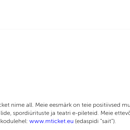
nime all. Meie eesmärk on teie positiivsed mulj
valide, spordiürituste ja teatri e-pileteid. Meie et
e kodulehel:
www.mticket.eu
(edaspidi "sait").