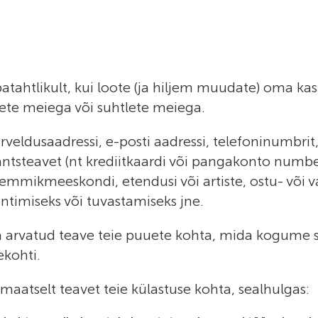
tahtlikult, kui loote (ja hiljem muudate) oma kas
lete meiega või suhtlete meiega.
arveldusaadressi, e-posti aadressi, telefoninumbr
inantsteavet (nt krediitkaardi või pangakonto numbe
emmikmeeskondi, etendusi või artiste, ostu- või va
ntimiseks või tuvastamiseks jne.
ja arvatud teave teie puuete kohta, mida kogume se
ekohti.
maatselt teavet teie külastuse kohta, sealhulgas: