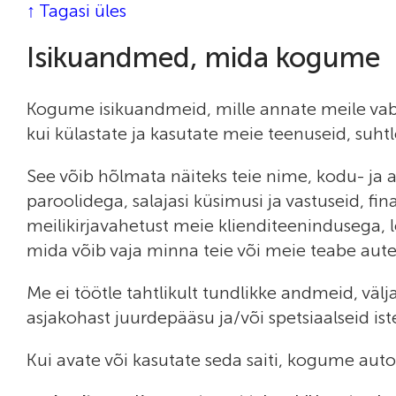
↑ Tagasi üles
Isikuandmed, mida kogume
Kogume isikuandmeid, mille annate meile vaba
kui külastate ja kasutate meie teenuseid, suht
See võib hõlmata näiteks teie nime, kodu- ja 
paroolidega, salajasi küsimusi ja vastuseid, f
meilikirjavahetust meie klienditeenindusega, l
mida võib vaja minna teie või meie teabe aute
Me ei töötle tahtlikult tundlikke andmeid, väl
asjakohast juurdepääsu ja/või spetsiaalseid ist
Kui avate või kasutate seda saiti, kogume auto