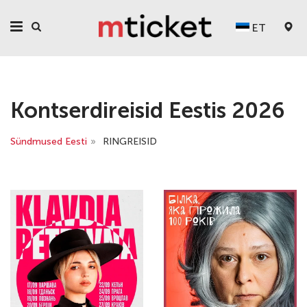
ET
Kontserdireisid Eestis 2026
Sündmused Eesti
»
RINGREISID