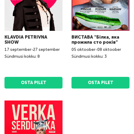
KLAVDIA PETRIVNA
ВИСТАВА "Білка, яка
SHOW
прожила сто років"
17
september
-
27
september
05
oktoober
-
08
oktoober
Sündmusi kokku: 8
Sündmusi kokku: 3
OSTA PILET
OSTA PILET